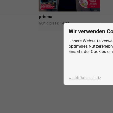
prisma
Gültig bis Fr. 14.08.
more_horiz
Wir verwenden Co
Unsere Webseite verwen
optimales Nutzererlebni
Einsatz der Cookies ei
weekli Datenschutz