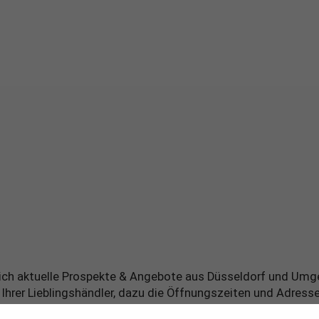
täglich aktuelle Prospekte & Angebote aus Düsseldorf und U
rer Lieblingshändler, dazu die Öffnungszeiten und Adressen z