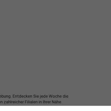
mgebung. Entdecken Sie jede Woche die
ahlreicher Filialen in Ihrer Nähe.